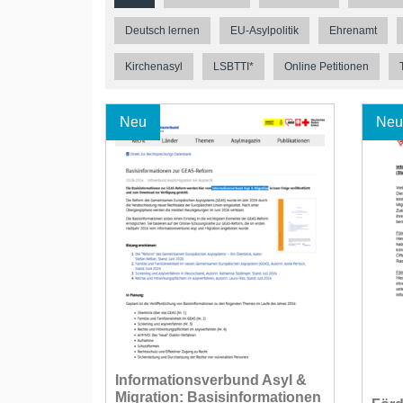
Deutsch lernen
EU-Asylpolitik
Ehrenamt
Kirchenasyl
LSBTTI*
Online Petitionen
Neu
Neu
Informationsverbund Asyl &
Migration: Basisinformationen