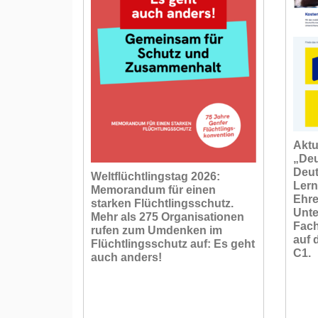
Aktu
„Deu
Deut
Weltflüchtlingstag 2026:
Lern
Memorandum für einen
Ehre
starken Flüchtlingsschutz.
Unte
Mehr als 275 Organisationen
Fach
rufen zum Umdenken im
auf 
Flüchtlingsschutz auf: Es geht
C1.
auch anders!