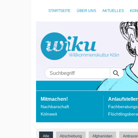
STARTSEITE
ÜBER UNS
AKTUELLES
KON
Mitmachen!
Anlaufstelle
Nachbarschaft
Fachberatungss
Kölnweit
Flüchtlingsbera
Alle
Abschiebung
Afghanistan
Antirass