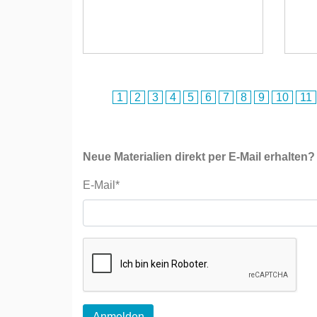
1
2
3
4
5
6
7
8
9
10
11
Neue Materialien direkt per E-Mail erhalten?
E-Mail*