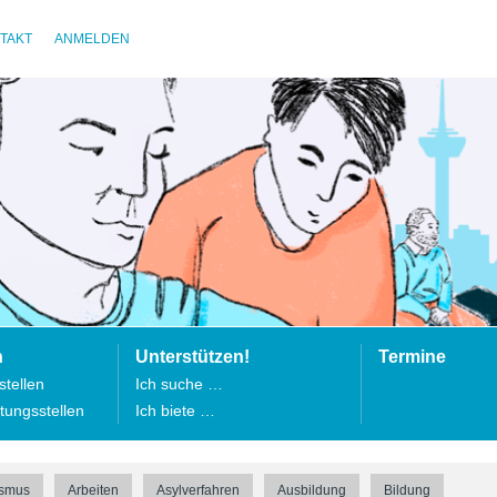
TAKT
ANMELDEN
n
Unterstützen!
Termine
tellen
Ich suche …
tungsstellen
Ich biete …
ismus
Arbeiten
Asylverfahren
Ausbildung
Bildung