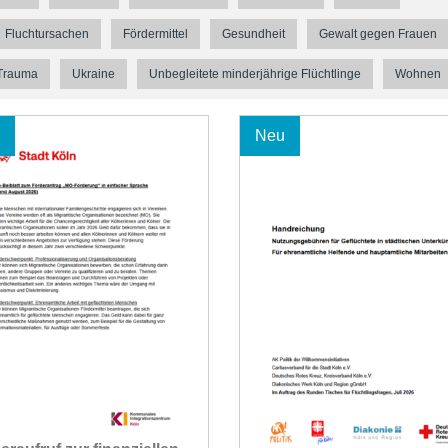
Fluchtursachen
Fördermittel
Gesundheit
Gewalt gegen Frauen
Trauma
Ukraine
Unbegleitete minderjährige Flüchtlinge
Wohnen
Neu