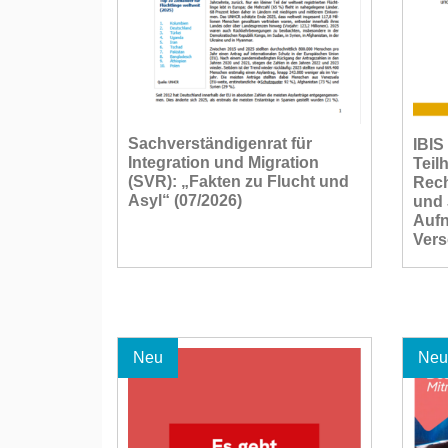
Sachverständigenrat für
IBIS
Integration und Migration
Teil
(SVR): „Fakten zu Flucht und
Rech
Asyl“ (07/2026)
und 
Auf
Vers
Neu
Neu