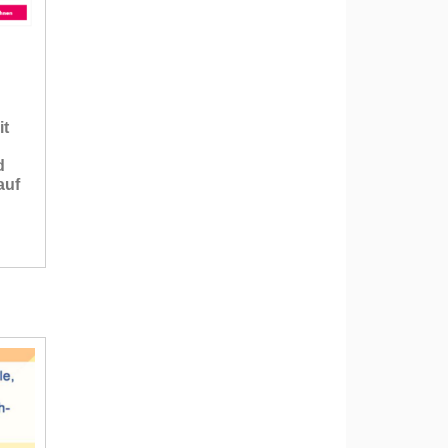
it
d
auf