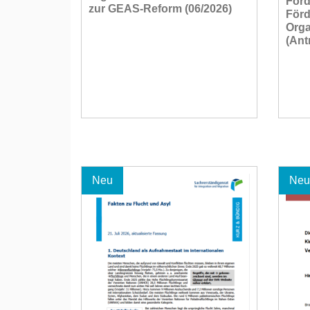
Förd
zur GEAS-Reform (06/2026)
Förd
Orga
(Ant
Neu
Neu