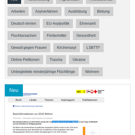
Arbeiten
Asylverfahren
Ausbildung
Bildung
Deutsch lernen
EU-Asylpolitik
Ehrenamt
Fluchtursachen
Fördermittel
Gesundheit
Gewalt gegen Frauen
Kirchenasyl
LSBTTI*
Online Petitionen
Trauma
Ukraine
Unbegleitete minderjährige Flüchtlinge
Wohnen
Neu