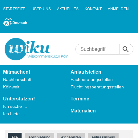
STARTSEITE
ÜBER UNS
AKTUELLES
KONTAKT
ANMELDEN
Deutsch
Mitmachen!
Anlaufstellen
Nachbarschaft
Fachberatungsstellen
Kölnweit
Flüchtlingsberatungsstellen
Unterstützen!
Termine
Ich suche …
Materialien
Ich biete …
Alle
Abschiebung
Afghanistan
Antirassismus