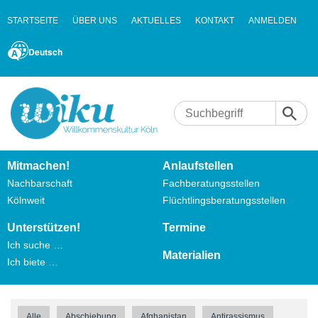
STARTSEITE
ÜBER UNS
AKTUELLES
KONTAKT
ANMELDEN
Deutsch
Mitmachen!
Anlaufstellen
Nachbarschaft
Fachberatungsstellen
Kölnweit
Flüchtlingsberatungsstellen
Unterstützen!
Termine
Ich suche …
Materialien
Ich biete …
Alle
Abschiebung
Afghanistan
Antirassismus