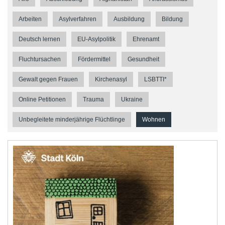
Arbeiten
Asylverfahren
Ausbildung
Bildung
Deutsch lernen
EU-Asylpolitik
Ehrenamt
Fluchtursachen
Fördermittel
Gesundheit
Gewalt gegen Frauen
Kirchenasyl
LSBTTI*
Online Petitionen
Trauma
Ukraine
Unbegleitete minderjährige Flüchtlinge
Wohnen