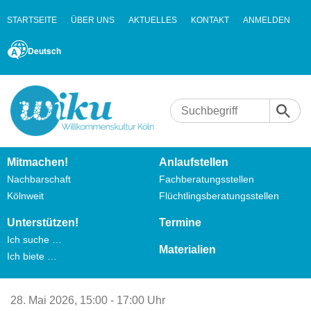
STARTSEITE
ÜBER UNS
AKTUELLES
KONTAKT
ANMELDEN
Deutsch
Mitmachen!
Anlaufstellen
Nachbarschaft
Fachberatungsstellen
Kölnweit
Flüchtlingsberatungsstellen
Unterstützen!
Termine
Ich suche …
Materialien
Ich biete …
28. Mai 2026,
15:00 - 17:00 Uhr