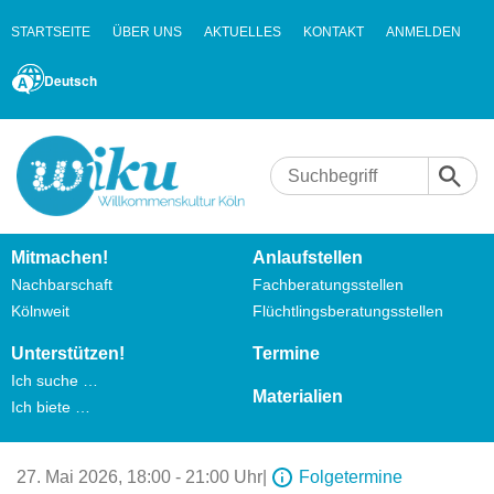
STARTSEITE
ÜBER UNS
AKTUELLES
KONTAKT
ANMELDEN
Deutsch
Mitmachen!
Anlaufstellen
Nachbarschaft
Fachberatungsstellen
Kölnweit
Flüchtlingsberatungsstellen
Unterstützen!
Termine
Ich suche …
Materialien
Ich biete …
27. Mai 2026,
18:00 - 21:00 Uhr
|
Folgetermine