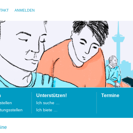
TAKT
ANMELDEN
n
Unterstützen!
Termine
tellen
Ich suche …
tungsstellen
Ich biete …
ine