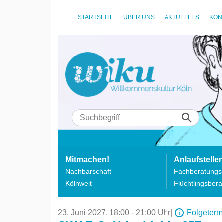
STARTSEITE
ÜBER UNS
AKTUELLES
KON
Mitmachen!
Anlaufstelle
Nachbarschaft
Fachberatungss
Kölnweit
Flüchtlingsbera
23. Juni 2027,
18:00 - 21:00 Uhr
|
Folgeterm