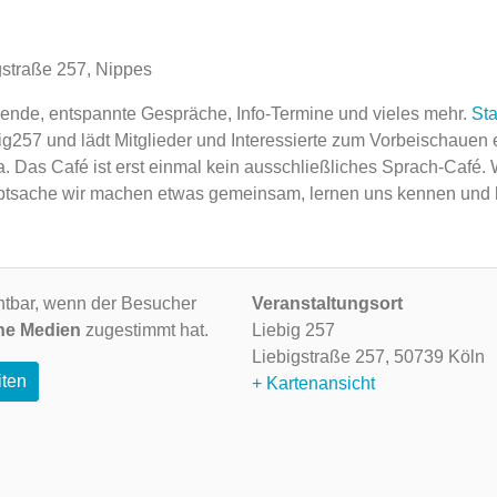
gstraße 257, Nippes
Abende, entspannte Gespräche, Info-Termine und vieles mehr.
Sta
ig257 und lädt Mitglieder und Interessierte zum Vorbeischauen 
a. Das Café ist erst einmal kein ausschließliches Sprach-Café.
 Hauptsache wir machen etwas gemeinsam, lernen uns kennen und
ichtbar, wenn der Besucher
Veranstaltungsort
ne Medien
zugestimmt hat.
Liebig 257
Liebigstraße 257,
50739 Köln
iten
+ Kartenansicht