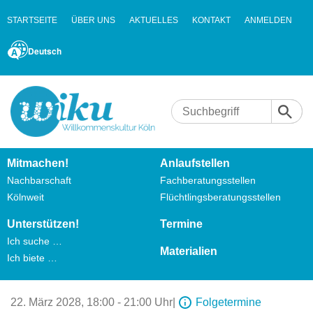
STARTSEITE
ÜBER UNS
AKTUELLES
KONTAKT
ANMELDEN
Deutsch
Mitmachen!
Anlaufstellen
Nachbarschaft
Fachberatungsstellen
Kölnweit
Flüchtlingsberatungsstellen
Unterstützen!
Termine
Ich suche …
Materialien
Ich biete …
22. März 2028,
18:00 - 21:00 Uhr
|
Folgetermine