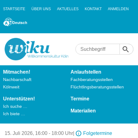
STARTSEITE
ÜBER UNS
AKTUELLES
KONTAKT
ANMELDEN
Deutsch
Mitmachen!
Anlaufstellen
Nachbarschaft
Fachberatungsstellen
Kölnweit
Flüchtlingsberatungsstellen
Unterstützen!
Termine
Ich suche …
Materialien
Ich biete …
15. Juli 2026,
16:00 - 18:00 Uhr
|
Folgetermine