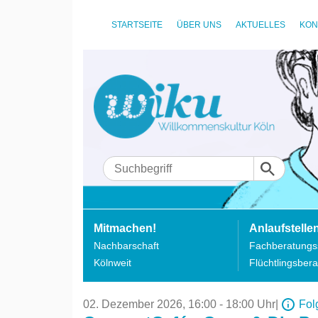
STARTSEITE
ÜBER UNS
AKTUELLES
KON
Mitmachen!
Anlaufstelle
Nachbarschaft
Fachberatungss
Kölnweit
Flüchtlingsbera
02. Dezember 2026,
16:00 - 18:00 Uhr
|
Fol