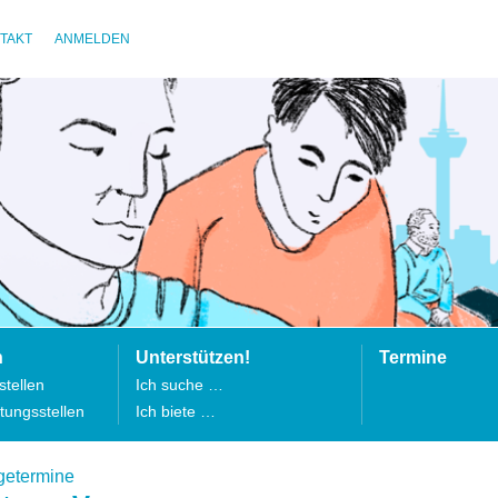
TAKT
ANMELDEN
n
Unterstützen!
Termine
tellen
Ich suche …
tungsstellen
Ich biete …
getermine