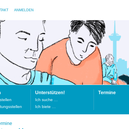
TAKT
ANMELDEN
n
Unterstützen!
Termine
tellen
Ich suche …
tungsstellen
Ich biete …
ermine