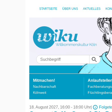
STARTSEITE
ÜBER UNS
AKTUELLES
KON
Mitmachen!
Anlaufstelle
Nachbarschaft
Fachberatungss
Kölnweit
Flüchtlingsbera
18. August 2027,
16:00 - 18:00 Uhr
|
Folget