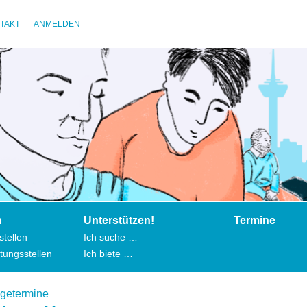
TAKT
ANMELDEN
n
Unterstützen!
Termine
tellen
Ich suche …
tungsstellen
Ich biete …
lgetermine