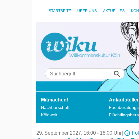
STARTSEITE
ÜBER UNS
AKTUELLES
KON
Mitmachen!
Anlaufstelle
Nachbarschaft
Fachberatungss
Kölnweit
Flüchtlingsbera
29. September 2027,
16:00 - 18:00 Uhr
|
Fo