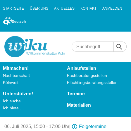
STARTSEITE
ÜBER UNS
AKTUELLES
KONTAKT
ANMELDEN
Deutsch
Mitmachen!
Anlaufstellen
Nachbarschaft
Fachberatungsstellen
Kölnweit
Flüchtlingsberatungsstellen
Unterstützen!
Termine
Ich suche …
Materialien
Ich biete …
06. Juli 2025,
15:00 - 17:00 Uhr
|
Folgetermine