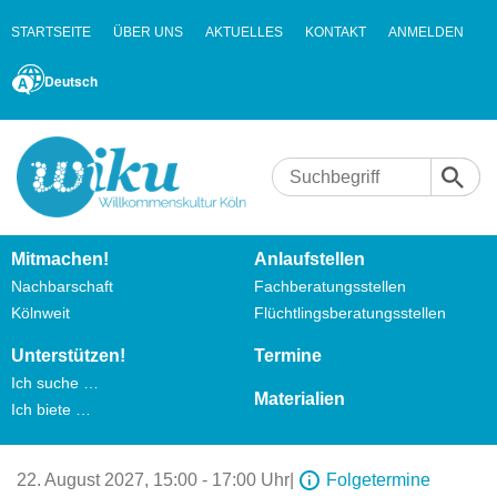
STARTSEITE
ÜBER UNS
AKTUELLES
KONTAKT
ANMELDEN
Deutsch
Mitmachen!
Anlaufstellen
Nachbarschaft
Fachberatungsstellen
Kölnweit
Flüchtlingsberatungsstellen
Unterstützen!
Termine
Ich suche …
Materialien
Ich biete …
22. August 2027,
15:00 - 17:00 Uhr
|
Folgetermine