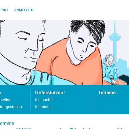
TAKT
ANMELDEN
n
Unterstützen!
Termine
tellen
Ich suche …
tungsstellen
Ich biete …
termine