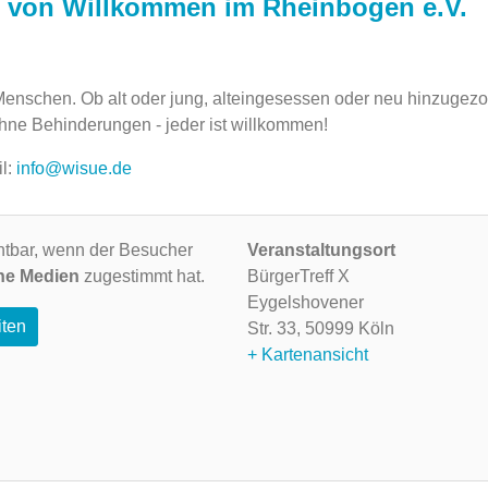
 von Willkommen im Rheinbogen e.V.
 Menschen. Ob alt oder jung, alteingesessen oder neu hinzugez
ohne Behinderungen - jeder ist willkommen!
il:
info@wisue.de
ichtbar, wenn der Besucher
Veranstaltungsort
ne Medien
zugestimmt hat.
BürgerTreff X
Eygelshovener
iten
Str. 33,
50999 Köln
+ Kartenansicht