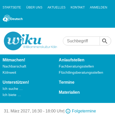
STARTSEITE
ÜBER UNS
AKTUELLES
KONTAKT
ANMELDEN
Deutsch
Mitmachen!
Anlaufstellen
Nachbarschaft
Fachberatungsstellen
Kölnweit
Flüchtlingsberatungsstellen
Unterstützen!
Termine
Ich suche …
Materialien
Ich biete …
31. März 2027,
16:30 - 18:00 Uhr
|
Folgetermine