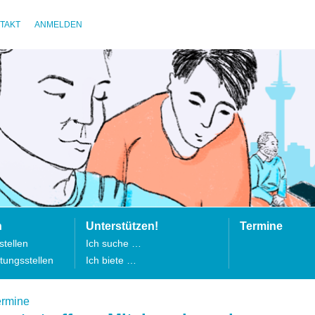
TAKT
ANMELDEN
n
Unterstützen!
Termine
tellen
Ich suche …
tungsstellen
Ich biete …
ermine