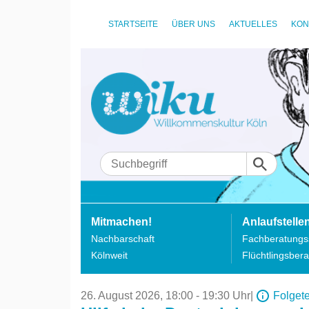
STARTSEITE
ÜBER UNS
AKTUELLES
KON
Mitmachen!
Anlaufstelle
Nachbarschaft
Fachberatungss
Kölnweit
Flüchtlingsbera
26. August 2026,
18:00 - 19:30 Uhr
|
Folget