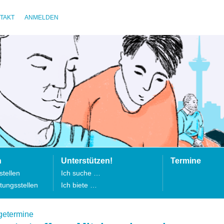
TAKT
ANMELDEN
n
Unterstützen!
Termine
tellen
Ich suche …
tungsstellen
Ich biete …
getermine