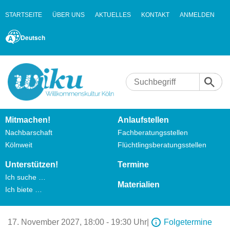
STARTSEITE
ÜBER UNS
AKTUELLES
KONTAKT
ANMELDEN
Deutsch
Mitmachen!
Anlaufstellen
Nachbarschaft
Fachberatungsstellen
Kölnweit
Flüchtlingsberatungsstellen
Unterstützen!
Termine
Ich suche …
Materialien
Ich biete …
17. November 2027,
18:00 - 19:30 Uhr
|
Folgetermine