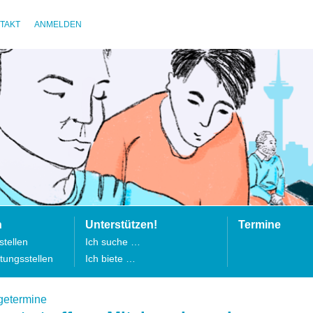
TAKT
ANMELDEN
n
Unterstützen!
Termine
tellen
Ich suche …
tungsstellen
Ich biete …
getermine