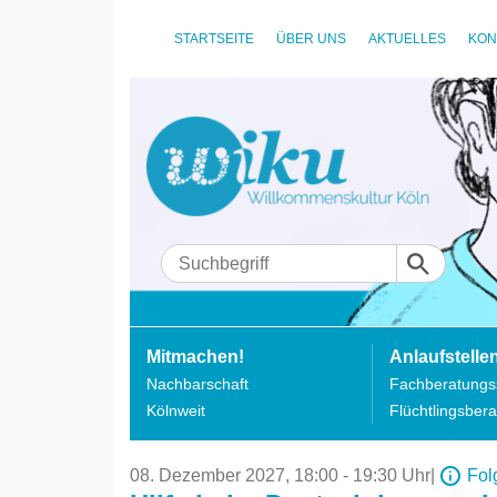
STARTSEITE
ÜBER UNS
AKTUELLES
KON
Mitmachen!
Anlaufstelle
Nachbarschaft
Fachberatungss
Kölnweit
Flüchtlingsbera
08. Dezember 2027,
18:00 - 19:30 Uhr
|
Fol