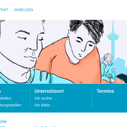
TAKT
ANMELDEN
n
Unterstützen!
Termine
tellen
Ich suche …
tungsstellen
Ich biete …
ine