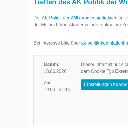
Treffen des AK Politik der W
Der
AK Politik der Willkommensinitiativen
triff
der
Melanchthon-Akademie oder online per Z
Bei Interesse bitte über
ak-politik-koeln[ät]onli
Datum:
Dieser Inhalt ist nur s
18.06.2026
dem Cookie Typ
Exter
Zeit:
Einstellungen bearbe
19:00 - 21:15