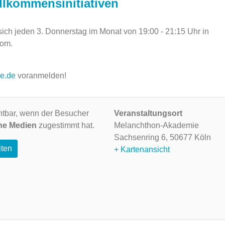
illkommensinitiativen
t sich jeden 3. Donnerstag im Monat von 19:00 - 21:15 Uhr
in
oom.
ne.de
voranmelden!
ichtbar, wenn der Besucher
Veranstaltungsort
ne Medien
zugestimmt hat.
Melanchthon-Akademie
Sachsenring 6,
50677 Köln
iten
+ Kartenansicht