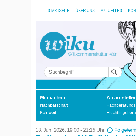
STARTSEITE
ÜBER UNS
AKTUELLES
KON
Mitmachen!
Anlaufstelle
Nachbarschaft
Fachberatungss
Kölnweit
Flüchtlingsbera
18. Juni 2026,
19:00 - 21:15 Uhr
|
Folgeterm