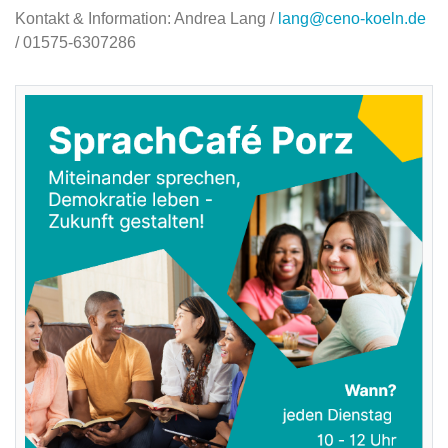
Kontakt & Information: Andrea Lang /
lang@ceno-koeln.de
/ 01575-6307286