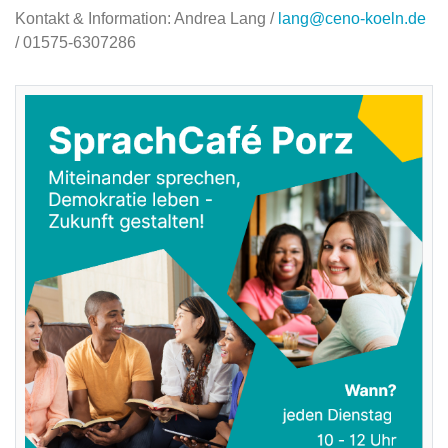
Kontakt & Information: Andrea Lang /
lang@ceno-koeln.de
/ 01575-6307286