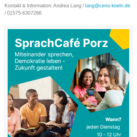
Kontakt & Information: Andrea Lang /
lang@ceno-koeln.de
/ 01575-6307286