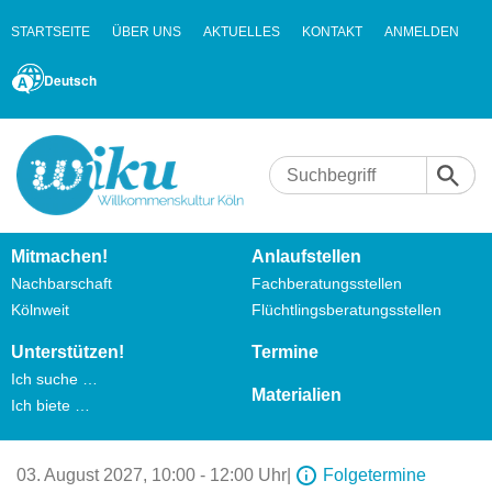
STARTSEITE
ÜBER UNS
AKTUELLES
KONTAKT
ANMELDEN
Deutsch
Mitmachen!
Anlaufstellen
Nachbarschaft
Fachberatungsstellen
Kölnweit
Flüchtlingsberatungsstellen
Unterstützen!
Termine
Ich suche …
Materialien
Ich biete …
03. August 2027,
10:00 - 12:00 Uhr
|
Folgetermine