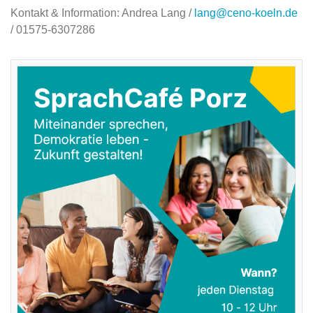
Kontakt & Information: Andrea Lang /
lang@ceno-koeln.de
/ 01575-6307286