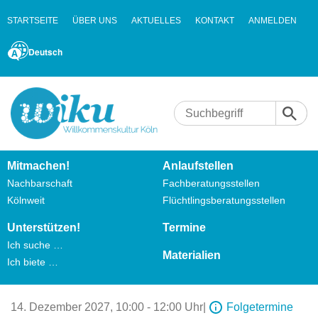
STARTSEITE
ÜBER UNS
AKTUELLES
KONTAKT
ANMELDEN
Deutsch
Mitmachen!
Anlaufstellen
Nachbarschaft
Fachberatungsstellen
Kölnweit
Flüchtlingsberatungsstellen
Unterstützen!
Termine
Ich suche …
Materialien
Ich biete …
14. Dezember 2027,
10:00 - 12:00 Uhr
|
Folgetermine