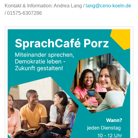
Kontakt & Information: Andrea Lang /
lang@ceno-koeln.de
/ 01575-6307286