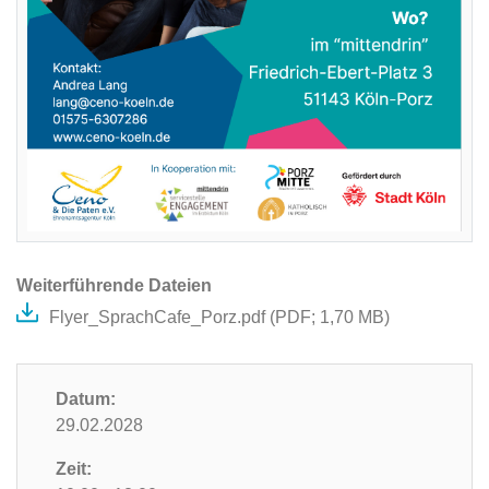
Weiterführende Dateien
Flyer_SprachCafe_Porz.pdf (
PDF
; 1,70 MB)
Datum:
29.02.2028
Zeit: