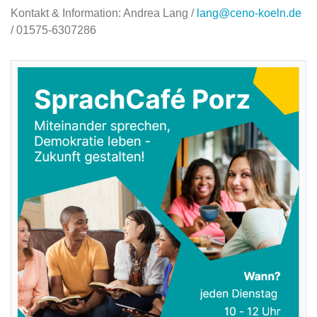
Kontakt & Information: Andrea Lang /
lang@ceno-koeln.de
/ 01575-6307286