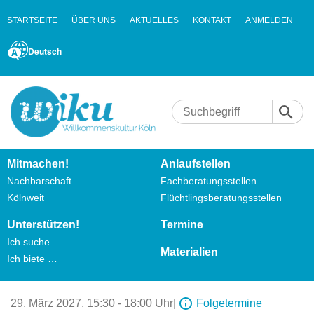
STARTSEITE
ÜBER UNS
AKTUELLES
KONTAKT
ANMELDEN
Deutsch
Mitmachen!
Anlaufstellen
Nachbarschaft
Fachberatungsstellen
Kölnweit
Flüchtlingsberatungsstellen
Unterstützen!
Termine
Ich suche …
Materialien
Ich biete …
29. März 2027,
15:30 - 18:00 Uhr
|
Folgetermine