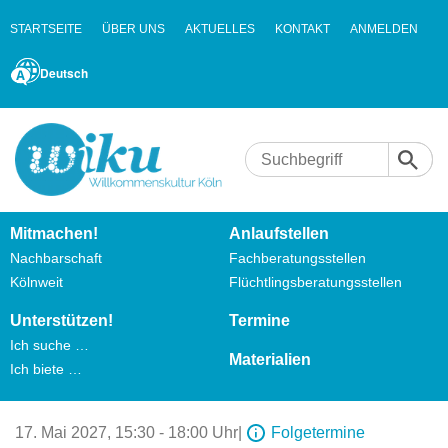
STARTSEITE
ÜBER UNS
AKTUELLES
KONTAKT
ANMELDEN
Deutsch
Mitmachen!
Anlaufstellen
Nachbarschaft
Fachberatungsstellen
Kölnweit
Flüchtlingsberatungsstellen
Unterstützen!
Termine
Ich suche …
Materialien
Ich biete …
17. Mai 2027,
15:30 - 18:00 Uhr
|
Folgetermine