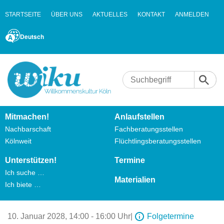
STARTSEITE
ÜBER UNS
AKTUELLES
KONTAKT
ANMELDEN
Deutsch
Mitmachen!
Anlaufstellen
Nachbarschaft
Fachberatungsstellen
Kölnweit
Flüchtlingsberatungsstellen
Unterstützen!
Termine
Ich suche …
Materialien
Ich biete …
10. Januar 2028,
14:00 - 16:00 Uhr
|
Folgetermine