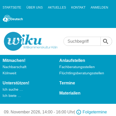
STARTSEITE
ÜBER UNS
AKTUELLES
KONTAKT
ANMELDEN
Deutsch
Mitmachen!
Anlaufstellen
Nachbarschaft
Fachberatungsstellen
Kölnweit
Flüchtlingsberatungsstellen
Unterstützen!
Termine
Ich suche …
Materialien
Ich biete …
09. November 2026,
14:00 - 16:00 Uhr
|
Folgetermine