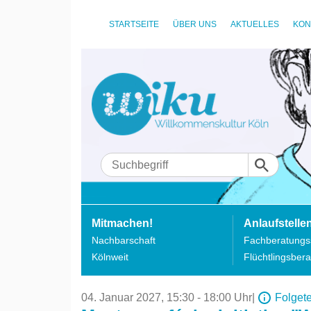
STARTSEITE
ÜBER UNS
AKTUELLES
KON
Mitmachen!
Anlaufstelle
Nachbarschaft
Fachberatungss
Kölnweit
Flüchtlingsbera
04. Januar 2027,
15:30 - 18:00 Uhr
|
Folget