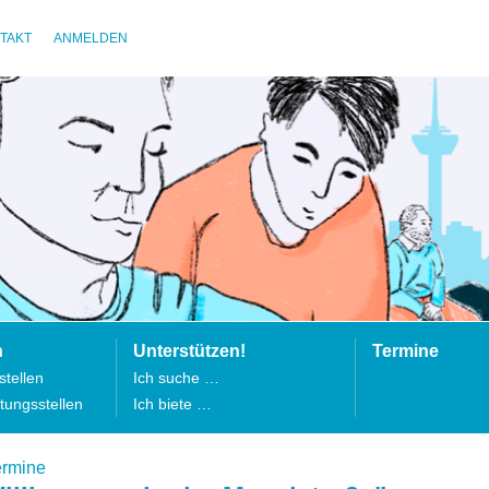
TAKT
ANMELDEN
n
Unterstützen!
Termine
tellen
Ich suche …
tungsstellen
Ich biete …
ermine