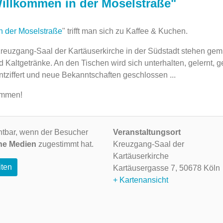
Willkommen in der Moselstraße"
n der Moselstraße
" trifft man sich zu Kaffee & Kuchen.
reuzgang-Saal der Kartäuserkirche in der ‎Südstadt stehen gem
 Kaltgetränke. An den Tischen wird sich unterhalten, gelernt, g
iffert und neue Bekanntschaften ‎geschlossen ...‎
ommen!
ichtbar, wenn der Besucher
Veranstaltungsort
ne Medien
zugestimmt hat.
Kreuzgang-Saal der
Kartäuserkirche
iten
Kartäusergasse 7,
50678 Köln
+ Kartenansicht