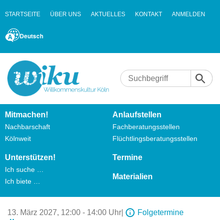
STARTSEITE
ÜBER UNS
AKTUELLES
KONTAKT
ANMELDEN
Deutsch
Mitmachen!
Anlaufstellen
Nachbarschaft
Fachberatungsstellen
Kölnweit
Flüchtlingsberatungsstellen
Unterstützen!
Termine
Ich suche …
Materialien
Ich biete …
13. März 2027,
12:00 - 14:00 Uhr
|
Folgetermine