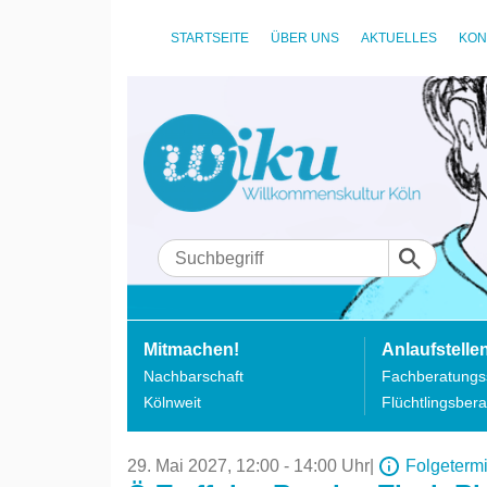
STARTSEITE
ÜBER UNS
AKTUELLES
KON
Mitmachen!
Anlaufstelle
Nachbarschaft
Fachberatungss
Kölnweit
Flüchtlingsbera
29. Mai 2027,
12:00 - 14:00 Uhr
|
Folgeterm