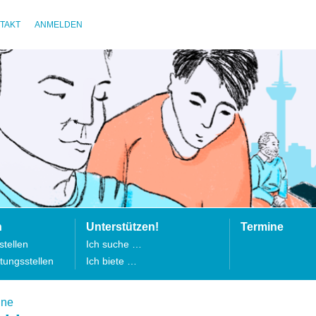
TAKT
ANMELDEN
n
Unterstützen!
Termine
tellen
Ich suche …
tungsstellen
Ich biete …
ine