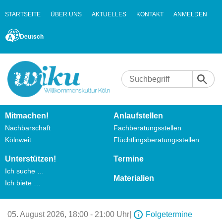
STARTSEITE
ÜBER UNS
AKTUELLES
KONTAKT
ANMELDEN
Deutsch
Mitmachen!
Anlaufstellen
Nachbarschaft
Fachberatungsstellen
Kölnweit
Flüchtlingsberatungsstellen
Unterstützen!
Termine
Ich suche …
Materialien
Ich biete …
05. August 2026,
18:00 - 21:00 Uhr
|
Folgetermine