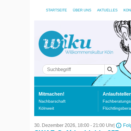
STARTSEITE
ÜBER UNS
AKTUELLES
KON
Mitmachen!
Anlaufstelle
Nachbarschaft
Fachberatungss
Kölnweit
Flüchtlingsbera
30. Dezember 2026,
18:00 - 21:00 Uhr
|
Fol