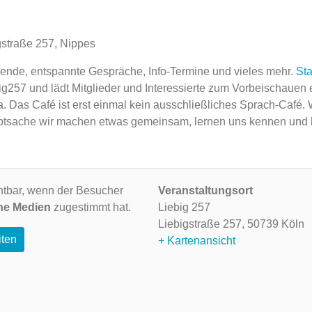
gstraße 257, Nippes
Abende, entspannte Gespräche, Info-Termine und vieles mehr.
Sta
ig257 und lädt Mitglieder und Interessierte zum Vorbeischauen 
a. Das Café ist erst einmal kein ausschließliches Sprach-Café.
 Hauptsache wir machen etwas gemeinsam, lernen uns kennen und
ichtbar, wenn der Besucher
Veranstaltungsort
ne Medien
zugestimmt hat.
Liebig 257
Liebigstraße 257,
50739 Köln
iten
+ Kartenansicht