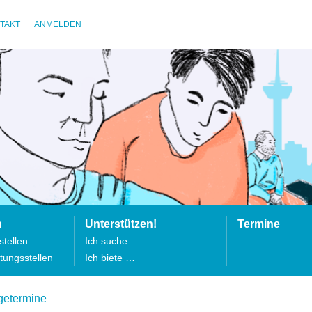
TAKT
ANMELDEN
n
Unterstützen!
Termine
tellen
Ich suche …
tungsstellen
Ich biete …
getermine