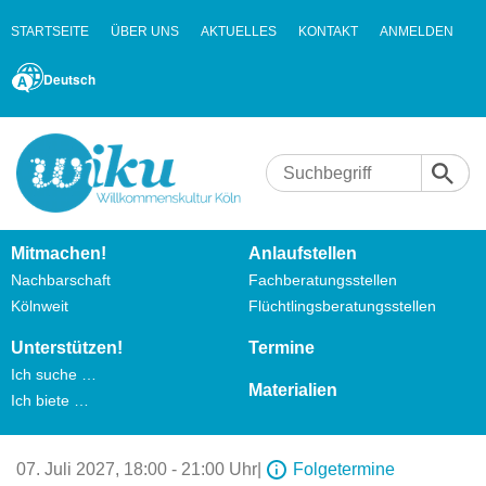
STARTSEITE
ÜBER UNS
AKTUELLES
KONTAKT
ANMELDEN
Deutsch
Mitmachen!
Anlaufstellen
Nachbarschaft
Fachberatungsstellen
Kölnweit
Flüchtlingsberatungsstellen
Unterstützen!
Termine
Ich suche …
Materialien
Ich biete …
07. Juli 2027,
18:00 - 21:00 Uhr
|
Folgetermine