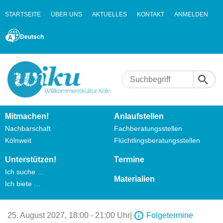
STARTSEITE
ÜBER UNS
AKTUELLES
KONTAKT
ANMELDEN
Deutsch
Mitmachen!
Anlaufstellen
Nachbarschaft
Fachberatungsstellen
Kölnweit
Flüchtlingsberatungsstellen
Unterstützen!
Termine
Ich suche …
Materialien
Ich biete …
25. August 2027,
18:00 - 21:00 Uhr
|
Folgetermine