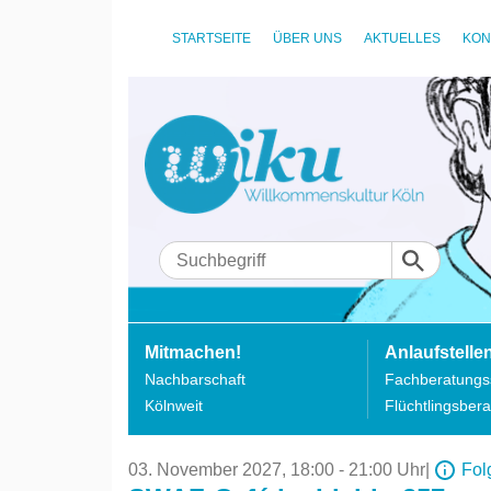
STARTSEITE
ÜBER UNS
AKTUELLES
KON
Mitmachen!
Anlaufstelle
Nachbarschaft
Fachberatungss
Kölnweit
Flüchtlingsbera
03. November 2027,
18:00 - 21:00 Uhr
|
Fol