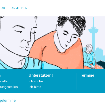
TAKT
ANMELDEN
n
Unterstützen!
Termine
tellen
Ich suche …
tungsstellen
Ich biete …
getermine