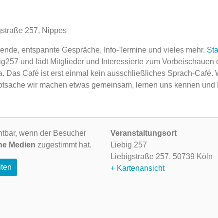
gstraße 257, Nippes
Abende, entspannte Gespräche, Info-Termine und vieles mehr.
Sta
ig257 und lädt Mitglieder und Interessierte zum Vorbeischauen 
a. Das Café ist erst einmal kein ausschließliches Sprach-Café.
 Hauptsache wir machen etwas gemeinsam, lernen uns kennen und
ichtbar, wenn der Besucher
Veranstaltungsort
ne Medien
zugestimmt hat.
Liebig 257
Liebigstraße 257,
50739 Köln
iten
+ Kartenansicht