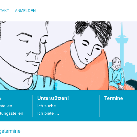
TAKT
ANMELDEN
n
Unterstützen!
Termine
tellen
Ich suche …
tungsstellen
Ich biete …
getermine