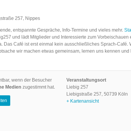
gstraße 257, Nippes
Abende, entspannte Gespräche, Info-Termine und vieles mehr.
Sta
ig257 und lädt Mitglieder und Interessierte zum Vorbeischauen 
a. Das Café ist erst einmal kein ausschließliches Sprach-Café.
 Hauptsache wir machen etwas gemeinsam, lernen uns kennen und
ichtbar, wenn der Besucher
Veranstaltungsort
ne Medien
zugestimmt hat.
Liebig 257
Liebigstraße 257,
50739 Köln
iten
+ Kartenansicht