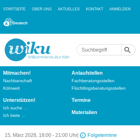
STARTSEITE
ÜBER UNS
AKTUELLES
KONTAKT
ANMELDEN
Deutsch
Mitmachen!
Anlaufstellen
Nachbarschaft
Fachberatungsstellen
Kölnweit
Flüchtlingsberatungsstellen
Unterstützen!
Termine
Ich suche …
Materialien
Ich biete …
15. März 2028,
18:00 - 21:00 Uhr
|
Folgetermine