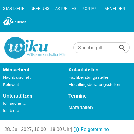
STARTSEITE
ÜBER UNS
AKTUELLES
KONTAKT
ANMELDEN
Deutsch
Mitmachen!
Anlaufstellen
Nachbarschaft
Fachberatungsstellen
Kölnweit
Flüchtlingsberatungsstellen
Unterstützen!
Termine
Ich suche …
Materialien
Ich biete …
28. Juli 2027,
16:00 - 18:00 Uhr
|
Folgetermine