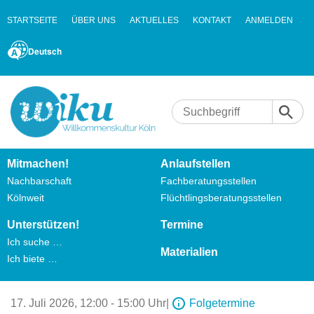
STARTSEITE
ÜBER UNS
AKTUELLES
KONTAKT
ANMELDEN
Deutsch
Mitmachen!
Anlaufstellen
Nachbarschaft
Fachberatungsstellen
Kölnweit
Flüchtlingsberatungsstellen
Unterstützen!
Termine
Ich suche …
Materialien
Ich biete …
17. Juli 2026,
12:00 - 15:00 Uhr
|
Folgetermine