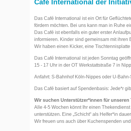
Café International der Initia
Das Café International ist ein Ort für Geflücht
fördern möchten. Bei uns kann man in Ruhe ei
Das Café ist ebenfalls ein guter erster Anlau
informieren. Kinder sind gemeinsam mit ihren 
Wir haben einen Kicker, eine Tischtennisplatt
Das Café International ist jeden Sonntag geöffn
15 - 17 Uhr in der OT Werkstattstraße 7 in Nip
Anfahrt: S-Bahnhof Köln-Nippes oder U-Bahn-
Das Café basiert auf Spendenbasis: Jede*r gib
Wir suchen Unterstützer*innen für unseren
Alle 4-5 Wochen könnt Ihr einen Thekendien
unterstützen. Eine „Schicht“ als Helfer*in daue
Wir freuen uns auch über Kuchenspenden und i