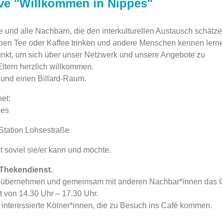
tive "Willkommen in Nippes"
ete und alle Nachbarn, die den interkulturellen Austausch schätz
nen Tee oder Kaffee trinken und andere Menschen kennen lern
fpunkt, um sich über unser Netzwerk und unsere Angebote zu
Eltern herzlich willkommen.
e und einen Billard-Raum.
et:
pes
Station Lohsestraße
t soviel sie/er kann und möchte.
 Thekendienst.
st übernehmen und gemeinsam mit anderen Nachbar*innen das 
rt von 14.30 Uhr – 17.30 Uhr.
nteressierte Kölner*innen, die zu Besuch ins Café kommen.