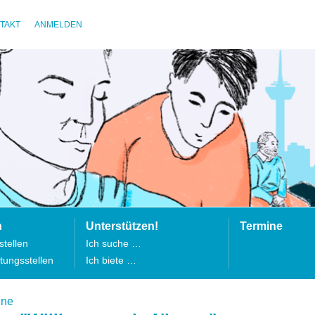
TAKT
ANMELDEN
n
Unterstützen!
Termine
tellen
Ich suche …
tungsstellen
Ich biete …
ine