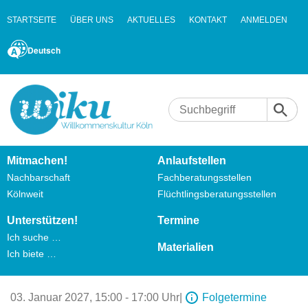
STARTSEITE
ÜBER UNS
AKTUELLES
KONTAKT
ANMELDEN
Deutsch
Mitmachen!
Anlaufstellen
Nachbarschaft
Fachberatungsstellen
Kölnweit
Flüchtlingsberatungsstellen
Unterstützen!
Termine
Ich suche …
Materialien
Ich biete …
03. Januar 2027,
15:00 - 17:00 Uhr
|
Folgetermine