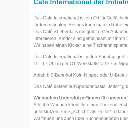
Café International der Initia
Das Café International ist ein Ort für Geflücht
fördern möchten. Bei uns kann man in Ruhe ei
Das Café ist ebenfalls ein guter erster Anlau
informieren. Kinder sind gemeinsam mit ihren 
Wir haben einen Kicker, eine Tischtennisplatt
Das Café International ist jeden Sonntag geöffn
15 - 17 Uhr in der OT Werkstattstraße 7 in Nip
Anfahrt: S-Bahnhof Köln-Nippes oder U-Bahn-
Das Café basiert auf Spendenbasis: Jede*r gib
Wir suchen Unterstützer*innen für unseren
Alle 4-5 Wochen könnt Ihr einen Thekendien
unterstützen. Eine „Schicht“ als Helfer*in daue
Wir freuen uns auch über Kuchenspenden und i