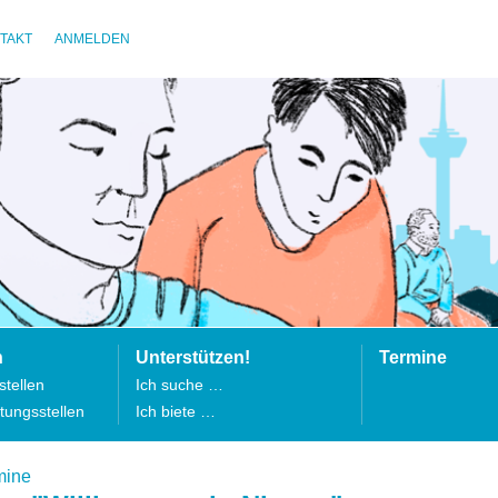
TAKT
ANMELDEN
n
Unterstützen!
Termine
tellen
Ich suche …
tungsstellen
Ich biete …
mine