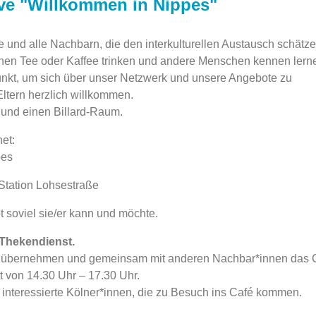
tive "Willkommen in Nippes"
ete und alle Nachbarn, die den interkulturellen Austausch schätz
nen Tee oder Kaffee trinken und andere Menschen kennen lern
fpunkt, um sich über unser Netzwerk und unsere Angebote zu
Eltern herzlich willkommen.
e und einen Billard-Raum.
et:
pes
Station Lohsestraße
t soviel sie/er kann und möchte.
 Thekendienst.
st übernehmen und gemeinsam mit anderen Nachbar*innen das 
rt von 14.30 Uhr – 17.30 Uhr.
nteressierte Kölner*innen, die zu Besuch ins Café kommen.