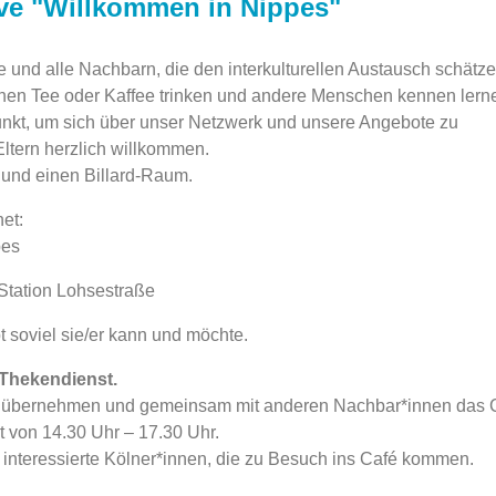
tive "Willkommen in Nippes"
ete und alle Nachbarn, die den interkulturellen Austausch schätz
nen Tee oder Kaffee trinken und andere Menschen kennen lern
fpunkt, um sich über unser Netzwerk und unsere Angebote zu
Eltern herzlich willkommen.
e und einen Billard-Raum.
et:
pes
Station Lohsestraße
t soviel sie/er kann und möchte.
 Thekendienst.
st übernehmen und gemeinsam mit anderen Nachbar*innen das 
rt von 14.30 Uhr – 17.30 Uhr.
nteressierte Kölner*innen, die zu Besuch ins Café kommen.