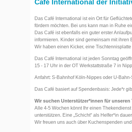
Café International der Initia
Das Café International ist ein Ort für Geflücht
fördern möchten. Bei uns kann man in Ruhe ei
Das Café ist ebenfalls ein guter erster Anlau
informieren. Kinder sind gemeinsam mit ihren 
Wir haben einen Kicker, eine Tischtennisplatt
Das Café International ist jeden Sonntag geöffn
15 - 17 Uhr in der OT Werkstattstraße 7 in Nip
Anfahrt: S-Bahnhof Köln-Nippes oder U-Bahn-
Das Café basiert auf Spendenbasis: Jede*r gib
Wir suchen Unterstützer*innen für unseren
Alle 4-5 Wochen könnt Ihr einen Thekendien
unterstützen. Eine „Schicht“ als Helfer*in daue
Wir freuen uns auch über Kuchenspenden und i