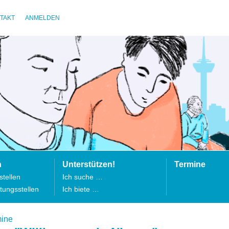
TAKT
ANMELDEN
n
Unterstützen!
Termine
tellen
Ich suche …
tungsstellen
Ich biete …
mine