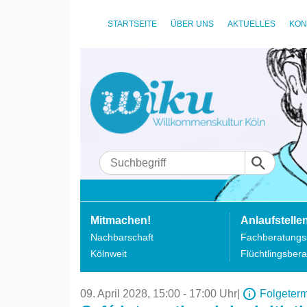
STARTSEITE
ÜBER UNS
AKTUELLES
KON
Mitmachen!
Anlaufstelle
Nachbarschaft
Fachberatungss
Kölnweit
Flüchtlingsbera
09. April 2028,
15:00 - 17:00 Uhr
|
Folgeter