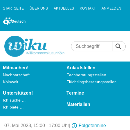
STARTSEITE
ÜBER UNS
AKTUELLES
KONTAKT
ANMELDEN
Deutsch
Mitmachen!
Anlaufstellen
Nachbarschaft
Fachberatungsstellen
Kölnweit
Flüchtlingsberatungsstellen
Unterstützen!
Termine
Ich suche …
Materialien
Ich biete …
07. Mai 2028,
15:00 - 17:00 Uhr
|
Folgetermine