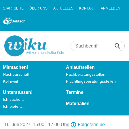
STARTSEITE
ÜBER UNS
AKTUELLES
KONTAKT
ANMELDEN
Deutsch
Mitmachen!
Anlaufstellen
Nachbarschaft
Fachberatungsstellen
Kölnweit
Flüchtlingsberatungsstellen
Unterstützen!
Termine
Ich suche …
Materialien
Ich biete …
16. Juli 2027,
15:00 - 17:00 Uhr
|
Folgetermine