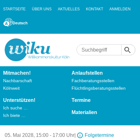
STARTSEITE
ÜBER UNS
AKTUELLES
KONTAKT
ANMELDEN
Deutsch
Mitmachen!
Anlaufstellen
Nachbarschaft
Fachberatungsstellen
Kölnweit
Flüchtlingsberatungsstellen
Unterstützen!
Termine
Ich suche …
Materialien
Ich biete …
05. Mai 2028,
15:00 - 17:00 Uhr
|
Folgetermine