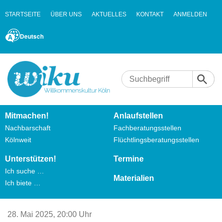
STARTSEITE
ÜBER UNS
AKTUELLES
KONTAKT
ANMELDEN
Deutsch
Mitmachen!
Anlaufstellen
Nachbarschaft
Fachberatungsstellen
Kölnweit
Flüchtlingsberatungsstellen
Unterstützen!
Termine
Ich suche …
Materialien
Ich biete …
28. Mai 2025,
20:00 Uhr